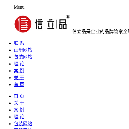
Menu
信立品是企业的品牌管家全
联 系
画册网站
包装网站
理 论
案 例
关 于
首 页
首 页
关 于
案 例
理 论
包装网站