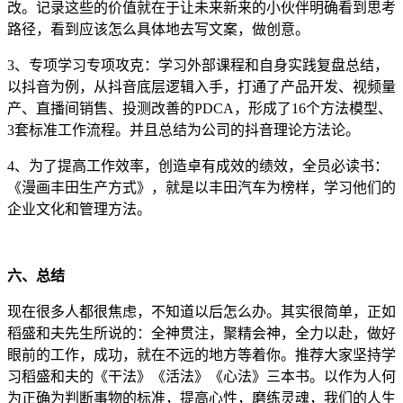
改。记录这些的价值就在于让未来新来的小伙伴明确看到思考
路径，看到应该怎么具体地去写文案，做创意。
3、专项学习专项攻克：学习外部课程和自身实践复盘总结，
以抖音为例，从抖音底层逻辑入手，打通了产品开发、视频量
产、直播间销售、投测改善的PDCA，形成了16个方法模型、
3套标准工作流程。并且总结为公司的抖音理论方法论。
4、为了提高工作效率，创造卓有成效的绩效，全员必读书：
《漫画丰田生产方式》，就是以丰田汽车为榜样，学习他们的
企业文化和管理方法。
六、总结
现在很多人都很焦虑，不知道以后怎么办。其实很简单，正如
稻盛和夫先生所说的：全神贯注，聚精会神，全力以赴，做好
眼前的工作，成功，就在不远的地方等着你。推荐大家坚持学
习稻盛和夫的《干法》《活法》《心法》三本书。以作为人何
为正确为判断事物的标准，提高心性，磨练灵魂，我们的人生