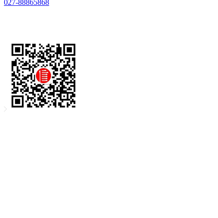
027-88865868