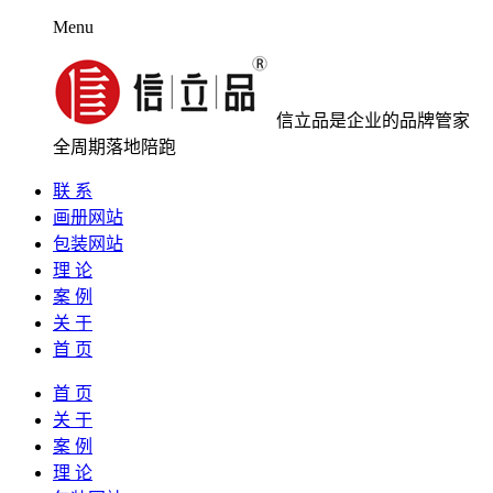
Menu
信立品是企业的品牌管家
全周期落地陪跑
联 系
画册网站
包装网站
理 论
案 例
关 于
首 页
首 页
关 于
案 例
理 论